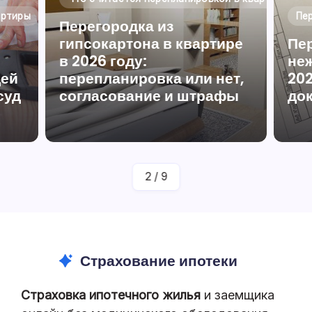
артиры
Пе
Перегородка из
гипсокартона в квартире
Пе
в 2026 году:
не
дей
перепланировка или нет,
202
суд
согласование и штрафы
до
аву
От
Юрист По Жилищному Праву
Полина Ефремова
2
/
9
Страхование ипотеки
Страховка ипотечного жилья
и заемщика