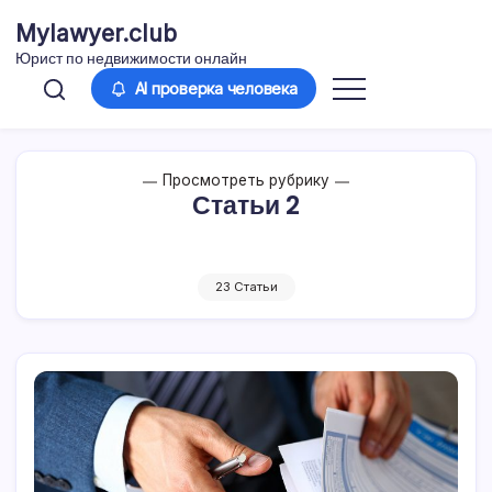
Перейти
Mylawyer.club
к
Юрист по недвижимости онлайн
содержимому
AI проверка человека
Просмотреть рубрику
Статьи 2
23 Статьи