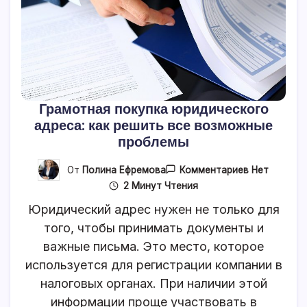
Грамотная покупка юридического
адреса: как решить все возможные
проблемы
К
От
Полина Ефремова
Комментариев
Нет
Записи
2 Минут Чтения
Грамотная
Покупка
Юридический адрес нужен не только для
Юридическо
Адреса:
того, чтобы принимать документы и
Как
важные письма. Это место, которое
Решить
Все
используется для регистрации компании в
Возможные
Проблемы
налоговых органах. При наличии этой
информации проще участвовать в