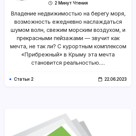
Записи
2 Минут Чтения
Как
Создать
Владение недвижимостью на берегу моря,
Свой
Рай
возможность ежедневно наслаждаться
На
шумом волн, свежим морским воздухом, и
Земле
С
прекрасными пейзажами — звучит как
Курортным
Комплексом
мечта, не так ли? С курортным комплексом
«Прибрежны
«Прибрежный» в Крыму эта мечта
становится реальностью.…
22.06.2023
Статьи 2