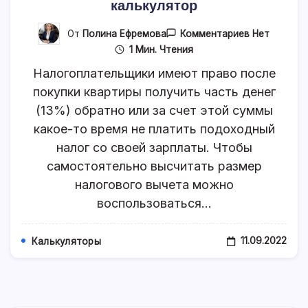
калькулятор
К
От
Полина Ефремова
Комментариев
Нет
Записи
1 Мин. Чтения
Рассчитыва
Налоговый
Налогоплательщики имеют право после
Вычет
При
покупки квартиры получить часть денег
Покупке
(13%) обратно или за счет этой суммы
Квартиры,
Онлайн-
какое-то время не платить подоходный
Калькулято
налог со своей зарплаты. Чтобы
самостоятельно высчитать размер
налогового вычета можно
воспользоваться…
11.09.2022
Калькуляторы