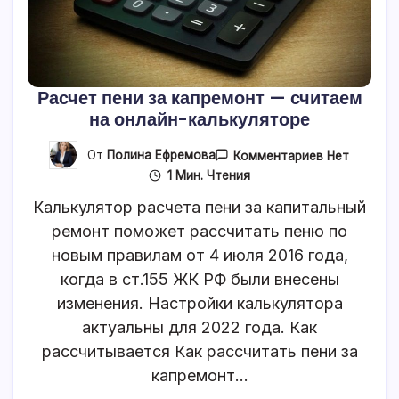
Расчет пени за капремонт — считаем
на онлайн-калькуляторе
К
От
Полина Ефремова
Комментариев
Нет
Записи
1 Мин. Чтения
Расчет
Пени
Калькулятор расчета пени за капитальный
За
Капремонт
ремонт поможет рассчитать пеню по
—
новым правилам от 4 июля 2016 года,
Считаем
На
когда в ст.155 ЖК РФ были внесены
Онлайн-
Калькулято
изменения. Настройки калькулятора
актуальны для 2022 года. Как
рассчитывается Как рассчитать пени за
капремонт…