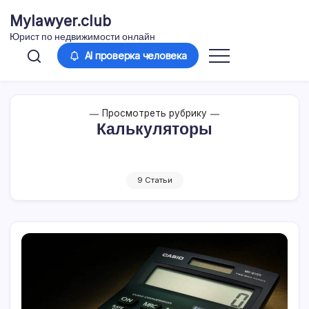
Перейти
Mylawyer.club
к
Юрист по недвижимости онлайн
содержимому
AI проверка человека
Просмотреть рубрику
Калькуляторы
9 Статьи