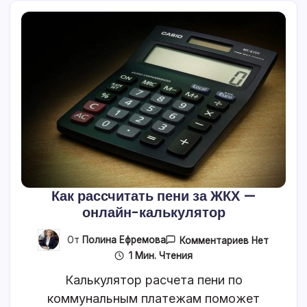
Как рассчитать пени за ЖКХ —
онлайн-калькулятор
К
От
Полина Ефремова
Комментариев
Нет
Записи
1 Мин. Чтения
Как
Рассчитать
Калькулятор расчета пени по
Пени
За
коммунальным платежам поможет
ЖКХ