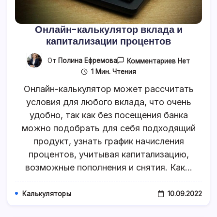
Онлайн-калькулятор вклада и
капитализации процентов
К
От
Полина Ефремова
Комментариев
Нет
Записи
1 Мин. Чтения
Онлайн-
Калькулято
Онлайн-калькулятор может рассчитать
Вклада
И
условия для любого вклада, что очень
Капитализа
удобно, так как без посещения банка
Процентов
можно подобрать для себя подходящий
продукт, узнать график начисления
процентов, учитывая капитализацию,
возможные пополнения и снятия. Как…
10.09.2022
Калькуляторы