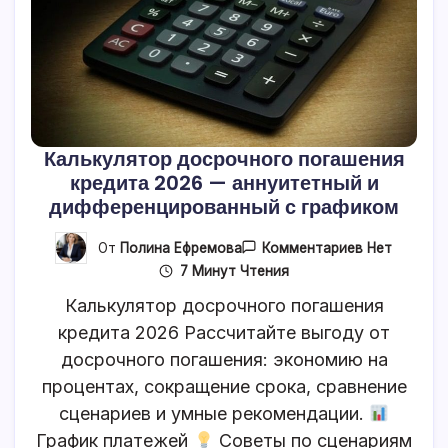
Калькулятор досрочного погашения
кредита 2026 — аннуитетный и
дифференцированный с графиком
К
От
Полина Ефремова
Комментариев
Нет
Записи
7 Минут Чтения
Калькулято
Досрочног
Калькулятор досрочного погашения
Погашения
Кредита
кредита 2026 Рассчитайте выгоду от
2026
досрочного погашения: экономию на
—
Аннуитетны
процентах, сокращение срока, сравнение
И
Дифференц
сценариев и умные рекомендации.
С
Графиком
График платежей
Советы по сценариям