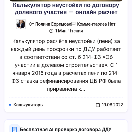
Калькулятор неустойки по договору
долевого участия — онлайн расчет
К
От
Полина Ефремова
Комментариев
Нет
Записи
1 Мин. Чтения
Калькулято
Неустойки
Калькулятор расчёта неустойки (пени) за
По
Договору
каждый день просрочки по ДДУ работает
Долевого
в соответствии со ст. 6 214-ФЗ «Об
Участия
—
участии в долевом строительстве». С 1
Онлайн
Расчет
января 2016 года в расчётах пени по 214-
ФЗ ставка рефинансирования ЦБ РФ была
приравнена к…
19.08.2022
Калькуляторы
Бесплатная AI‑проверка договора ДДУ