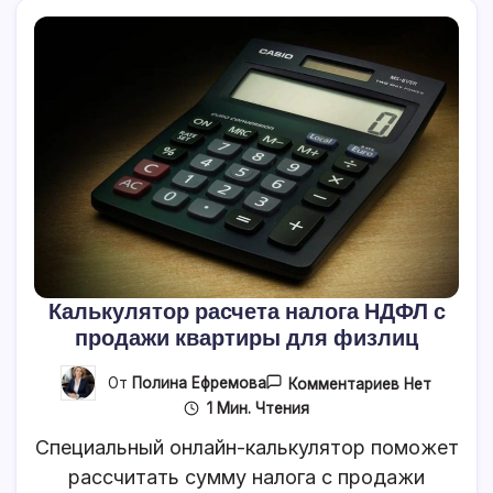
Калькулятор расчета налога НДФЛ с
продажи квартиры для физлиц
К
От
Полина Ефремова
Комментариев
Нет
Записи
1 Мин. Чтения
Калькулято
Расчета
Специальный онлайн-калькулятор поможет
Налога
НДФЛ
рассчитать сумму налога с продажи
С