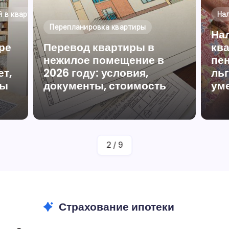
 в квартире
На
Перепланировка квартиры
Нал
ре
Перевод квартиры в
кв
нежилое помещение в
пен
ет,
2026 году: условия,
ль
фы
документы, стоимость
ум
аву
От
Юрист По Жилищному Праву
Полина Ефремова
2
/
9
Страхование ипотеки