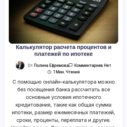
Калькулятор расчета процентов и
платежей по ипотеке
К
От
Полина Ефремова
Комментариев
Нет
Записи
1 Мин. Чтения
Калькулято
Расчета
С помощью онлайн-калькулятора можно
Процентов
И
без посещения банка рассчитать все
Платежей
основные условия ипотечного
По
Ипотеке
кредитования, такие как общая сумма
ипотеки, размер ежемесячных платежей,
сроки, проценты, переплата и другие.