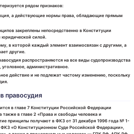
теризуется рядом признаков:
кция, а действующие нормы права, обладающие прямым
ципов закреплены непосредственно в Конституции
й юридической силой.
у, в которой каждый элемент взаимосвязан с другими, а
ает другие.
авосудия распространяются на все виды судопроизводства
 уголовное, административное.
ное действие и не подлежат частому изменению, поскольку
дия.
в правосудия
ится в главе 7 Конституции Российской Федерации
а также в главе 2 «Права и свободы человека и
тие принципы получают в ФКЗ от 31 декабря 1996 года № 1-
 ФКЗ «О Конституционном Суде Российской Федерации»,
и», а также в процессуальных кодексах — ГПК РФ, АПК РФ,