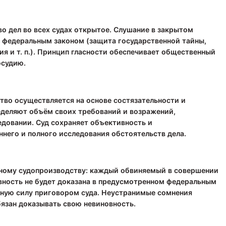
во дел во всех судах открытое. Слушание в закрытом
х федеральным законом (защита государственной тайны,
ия и т. п.). Принцип гласности обеспечивает общественный
осудию.
тво осуществляется на основе состязательности и
еделяют объём своих требований и возражений,
едовании. Суд сохраняет объективность и
ннего и полного исследования обстоятельств дела.
вному судопроизводству: каждый обвиняемый в совершении
овность не будет доказана в предусмотренном федеральным
нную силу приговором суда. Неустранимые сомнения
бязан доказывать свою невиновность.