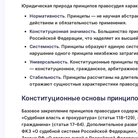
Юридическая природа принципов правосудия харак
Нормативность.
Принципы — не научная абстра
действием и обязательностью применения.
Конституционная значимость.
Большинство прин
Российской Федерации, что наделяет их высше
Системность.
Принципы образуют единую систем
нарушение одного принципа неизбежно затрагив
Универсальность.
Конституционные принципы пр
— конституционное, гражданское, арбитражное,
Стабильность.
Принципы рассчитаны на длитель
отражают сущностные характеристики правосу
Конституционные основы принципо
Базовое закрепление принципов правосудия содерж
«Судебная власть и прокуратура» (статьи 118–129), 
гражданина» (статьи 17–64). Дополнительное разви
ФКЗ «О судебной системе Российской Федерации»,
Законе РФ «О статусе судей в Российской Федераци