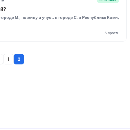
018
Есть ответ
ой?
ороде М., но живу и учусь в городе С. в Республике Коми,
5 просм.
1
2