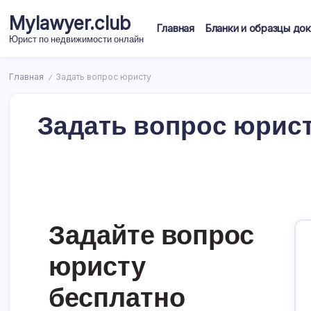
Перейти
Mylawyer.club
к
Главная
Бланки и образцы до
содержимому
Юрист по недвижимости онлайн
Главная
Задать вопрос юристу
/
Задать вопрос юрис
Задайте вопрос
юристу
бесплатно