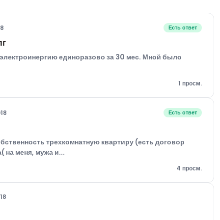
18
Есть ответ
лг
а электроинергию единоразово за 30 мес. Мной было
1 просм.
018
Есть ответ
собственность трехкомнатную квартиру (есть договор
на меня, мужа и...
4 просм.
018