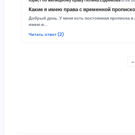
Юрист по жилищному праву Полина Ефремова
10.09.2
Какие я имею права с временной прописк
Добрый день. У меня есть постоянная прописка в г
имею в...
Читать ответ (2)
←