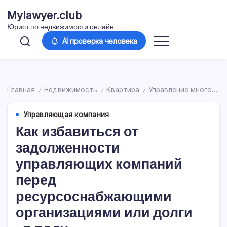
Перейти
Mylawyer.club
к
Юрист по недвижимости онлайн
содержимому
AI проверка человека
Главная
Недвижимость
Квартира
Управление многоквартирным домом
/
/
/
Управляющая компания
Как избавиться от
задолженности
управляющих компаний
перед
ресурсоснабжающими
организациями или долги