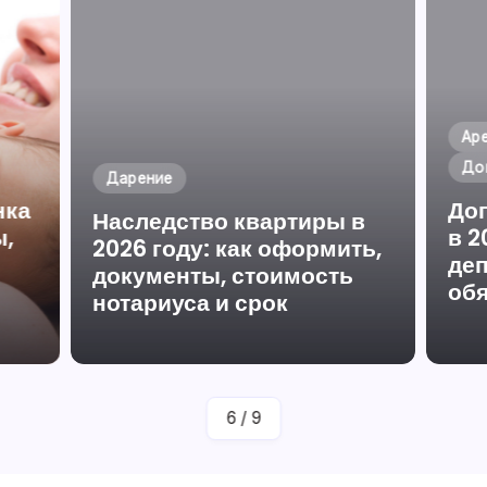
Ар
До
Дарение
нка
До
Наследство квартиры в
ы,
в 2
2026 году: как оформить,
деп
документы, стоимость
об
нотариуса и срок
аву
От
Юрист Сайта Антон Щербак
6
/
9