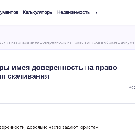
кументов
Калькуляторы
Недвижимость
ся из квартиры имея доверенность на право выписки и образец докуме
ры имея доверенность на право
ля скачивания
оверенности, довольно часто задают юристам.