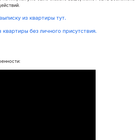
действий.
выписку из квартиры тут.
 квартиры без личного присутствия.
ренности: