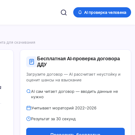
AI проверка человека
нта для скачивания
Бесплатная AI‑проверка договора
ДДУ
Загрузите договор — AI рассчитает неустойку и
оценит шансы на взыскание
2
AI сам читает договор — вводить данные не
нужно
Учитывает мораторий 2022–2026
Результат за 30 секунд
Проверить бесплатно