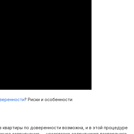
оверенности
? Риски и особенности
из квартиры по доверенности возможна, и в этой процедуре
ожное затруднение — несогласие сотрудников паспортного