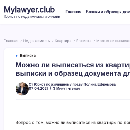
Перейти
Mylawyer.club
к
Главная
Бланки и образцы до
содержимому
Юрист по недвижимости онлайн
Главная
Недвижимость
Квартира
Выписка
Можно ли выписать
/
/
/
/
Выписка
Можно ли выписаться из кварти
выписки и образец документа д
От
Юрист по жилищному праву Полина Ефремова
07.04.2021
3 Минут чтения
Вопрос о том, можно ли выписаться из квартиры по д