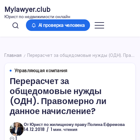
Перейти
Mylawyer.club
к
Юрист по недвижимости онлайн
содержимому
AI проверка человека
Главная
Перерасчет за общедомовые нужды (ОДН). Правомерно ли данное начисление?
/
Управляющая компания
Перерасчет за
общедомовые нужды
(ОДН). Правомерно ли
данное начисление?
От
Юрист по жилищному праву Полина Ефремова
14.12.2018
1 мин. чтения
1