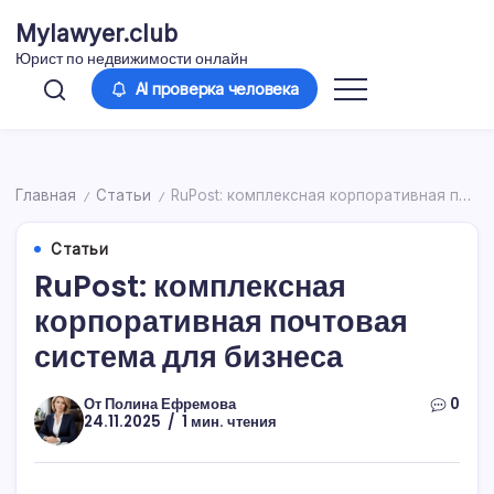
Перейти
Mylawyer.club
к
Юрист по недвижимости онлайн
содержимому
AI проверка человека
Главная
Статьи
RuPost: комплексная корпоративная почтовая система для бизнеса
/
/
Статьи
RuPost: комплексная
корпоративная почтовая
система для бизнеса
От
Полина Ефремова
0
24.11.2025
1 мин. чтения