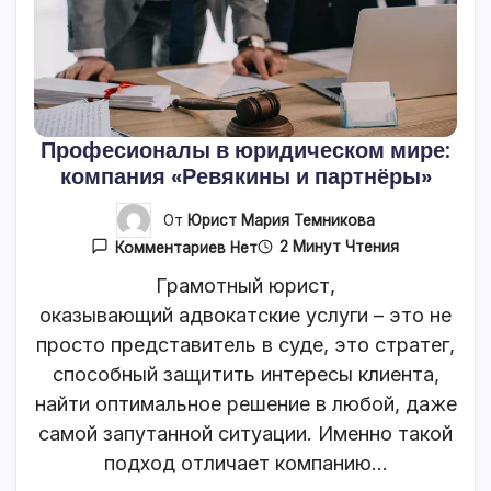
Професионалы в юридическом мире:
компания «Ревякины и партнёры»
От
Юрист Мария Темникова
К
2 Минут Чтения
Комментариев
Нет
Записи
Професионалы
Грамотный юрист,
В
оказывающий адвокатские услуги – это не
Юридическом
Мире:
просто представитель в суде, это стратег,
Компания
«Ревякины
способный защитить интересы клиента,
И
найти оптимальное решение в любой, даже
Партнёры»
самой запутанной ситуации. Именно такой
подход отличает компанию…