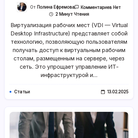
К
От
Полина Ефремова
Комментариев
Нет
Записи
2 Минут Чтения
Что
Представля
Виртуализация рабочих мест (VDI — Virtual
Собой
Виртуализа
Desktop Infrastructure) представляет собой
Рабочих
технологию, позволяющую пользователям
Мест:
Особенност
получать доступ к виртуальным рабочим
Технологии
И
столам, размещенным на сервере, через
Преимущес
сеть. Это упрощает управление ИТ-
инфраструктурой и…
13.02.2025
Статьи