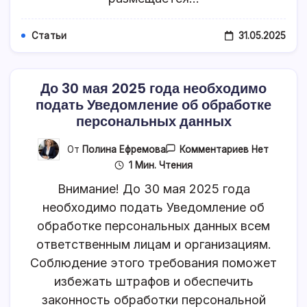
31.05.2025
Статьи
До 30 мая 2025 года необходимо
подать Уведомление об обработке
персональных данных
К
От
Полина Ефремова
Комментариев
Нет
Записи
1 Мин. Чтения
До
30
Внимание! До 30 мая 2025 года
Мая
2025
необходимо подать Уведомление об
Года
обработке персональных данных всем
Необходим
Подать
ответственным лицам и организациям.
Уведомлени
Об
Соблюдение этого требования поможет
Обработке
Персональн
избежать штрафов и обеспечить
Данных
законность обработки персональной