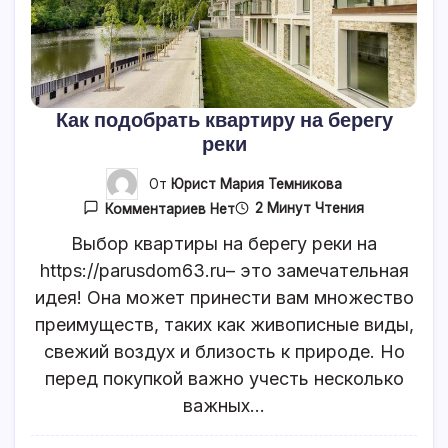
Как подобрать квартиру на берегу
реки
От
Юрист Мария Темникова
К
2 Минут Чтения
Комментариев
Нет
Записи
Как
Выбор квартиры на берегу реки на
Подобрать
https://parusdom63.ru– это замечательная
Квартиру
На
идея! Она может принести вам множество
Берегу
Реки
преимуществ, таких как живописные виды,
свежий воздух и близость к природе. Но
перед покупкой важно учесть несколько
важных…