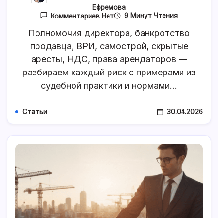
Ефремова
К
9 Минут Чтения
Комментариев
Нет
Записи
Риски
Полномочия директора, банкротство
При
продавца, ВРИ, самострой, скрытые
Покупке
Коммерческой
аресты, НДС, права арендаторов —
Недвижимости
Юридическим
разбираем каждый риск с примерами из
Лицом:
судебной практики и нормами…
Что
Проверить
До
Сделки
30.04.2026
Статьи