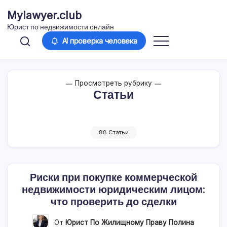
Перейти
Mylawyer.club
к
Юрист по недвижимости онлайн
содержимому
AI проверка человека
Просмотреть рубрику
Статьи
88 Статьи
Риски при покупке коммерческой
недвижимости юридическим лицом:
что проверить до сделки
От
Юрист По Жилищному Праву Полина