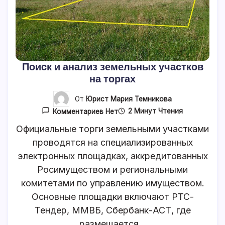
Поиск и анализ земельных участков
на торгах
От
Юрист Мария Темникова
К
2 Минут Чтения
Комментариев
Нет
Записи
Поиск
Официальные торги земельными участками
И
проводятся на специализированных
Анализ
Земельных
электронных площадках, аккредитованных
Участков
На
Росимуществом и региональными
Торгах
комитетами по управлению имуществом.
Основные площадки включают РТС-
Тендер, ММВБ, Сбербанк-АСТ, где
размещается…