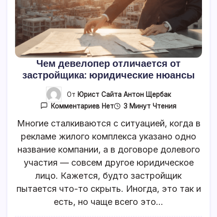
Чем девелопер отличается от
застройщика: юридические нюансы
От
Юрист Сайта Антон Щербак
К
3 Минут Чтения
Комментариев
Нет
Записи
Чем
Многие сталкиваются с ситуацией, когда в
Девелопер
рекламе жилого комплекса указано одно
Отличается
От
название компании, а в договоре долевого
Застройщика:
Юридические
участия — совсем другое юридическое
Нюансы
лицо. Кажется, будто застройщик
пытается что-то скрыть. Иногда, это так и
есть, но чаще всего это…