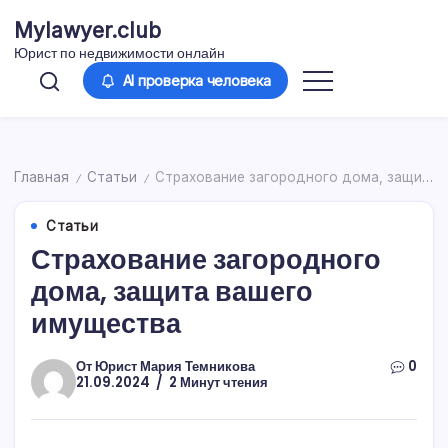
Перейти
Mylawyer.club
к
Юрист по недвижимости онлайн
содержимому
AI проверка человека
Главная
Статьи
Страхование загородного дома, защита вашего имущества
/
/
Статьи
Страхование загородного
дома, защита вашего
имущества
От
Юрист Мария Темникова
0
21.09.2024
2 Минут чтения