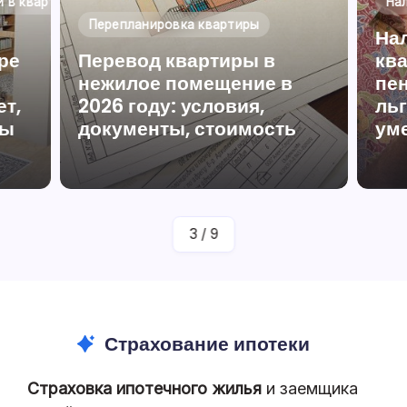
 в квартире
На
Перепланировка квартиры
Нал
ре
Перевод квартиры в
кв
нежилое помещение в
пен
ет,
2026 году: условия,
ль
фы
документы, стоимость
ум
аву
От
Юрист По Жилищному Праву
Полина Ефремова
3
/
9
Страхование ипотеки
Страховка ипотечного жилья
и заемщика