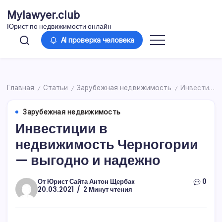
Перейти
Mylawyer.club
к
Юрист по недвижимости онлайн
содержимому
AI проверка человека
Главная
Статьи
Зарубежная недвижимость
Инвестиции в недвижимость Черногории — выгодно и надежно
/
/
/
Зарубежная недвижимость
Инвестиции в
недвижимость Черногории
— выгодно и надежно
От
Юрист Сайта Антон Щербак
0
20.03.2021
2 Минут чтения