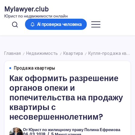
Перейти
Mylawyer.club
к
Юрист по недвижимости онлайн
содержимому
AI проверка человека
Главная
Недвижимость
Квартира
Купля-продажа квартиры
/
/
/
Продажа квартиры
Как оформить разрешение
органов опеки и
попечительства на продажу
квартиры с
несовершеннолетним?
От
Юрист по жилищному праву Полина Ефремова
06.03.2018
5 Минут чтения