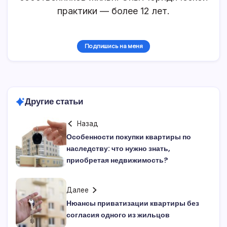
Уже
1 247
проверок договоров
Калькулятор досрочного погашения
кредита 2026 — аннуитетный и
дифференцированный с графиком
Рассчитываем налоговый вычет при
покупке квартиры, онлайн-калькулятор
Калькулятор расчета налога НДФЛ с