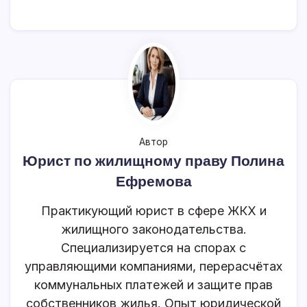
Бесплатная AI‑проверка договора ДДУ
AI сам читает договор — вводить данные не нужно
Учитывает мораторий 2022–2026
Результат за 30 секунд