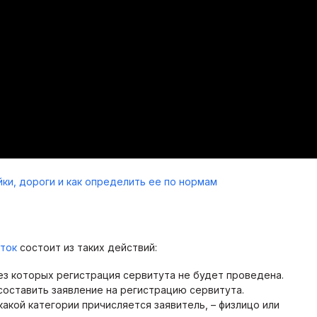
йки, дороги и как определить ее по нормам
сток
состоит из таких действий:
з которых регистрация сервитута не будет проведена.
составить заявление на регистрацию сервитута.
 какой категории причисляется заявитель, – физлицо или