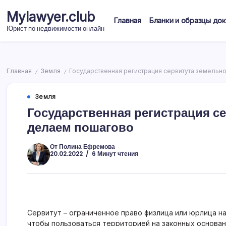
Перейти
Mylawyer.club
к
Главная
Бланки и образцы до
содержимому
Юрист по недвижимости онлайн
Главная
Земля
Государственная регистрация сервитута земельн
/
/
Земля
Государственная регистрация с
делаем пошагово
От
Полина Ефремова
20.02.2022
6 Минут чтения
Сервитут – ограниченное право физлица или юрлица на
чтобы пользоваться территорией на законных основан