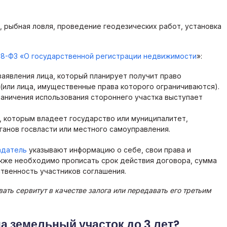
с, рыбная ловля, проведение геодезических работ, установка
№218-ФЗ «О государственной регистрации недвижимости
»:
заявления лица, который планирует получит право
(или лица, имущественные права которого ограничиваются).
раничения использования стороннего участка выступает
, которым владеет государство или муниципалитет,
анов госвласти или местного самоуправления.
адатель
указывают информацию о себе, свои права и
акже необходимо прописать срок действия договора, сумма
ственность участников соглашения.
ать сервитут в качестве залога или передавать его третьим
а земельный участок до 3 лет?