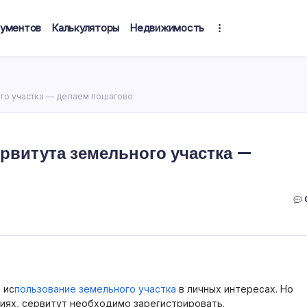
кументов
Калькуляторы
Недвижимость
ого участка — делаем пошагово
ервитута земельного участка —
 ис
пользование земельного участка
в личных интересах. Но
иях, сервитут необходимо зарегистрировать.