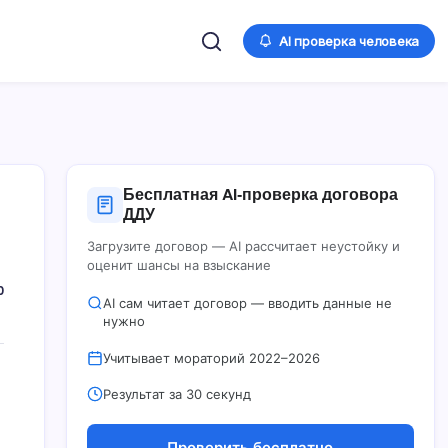
AI проверка человека
Бесплатная AI‑проверка договора
ДДУ
Загрузите договор — AI рассчитает неустойку и
оценит шансы на взыскание
0
AI сам читает договор — вводить данные не
нужно
Учитывает мораторий 2022–2026
Результат за 30 секунд
Проверить бесплатно