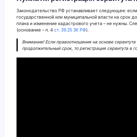
Законодательство РФ устанавливает следующее: если
государственной или муниципальной власти на срок д
плана и изменение кадастрового учета – не нужны. С
(основание – п. 4
ст. 39.25 ЗК РФ
).
Внимание! Если правоотношения на основе сервитута
продолжительный срок, то регистрация сервитута в г