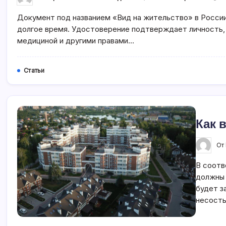
Записи
Как
Документ под названием «Вид на жительство» в России
Восстан
Вид
долгое время. Удостоверение подтверждает личность,
На
Жительс
медициной и другими правами…
Статьи
Как 
От
В соотв
должны 
будет з
несосты