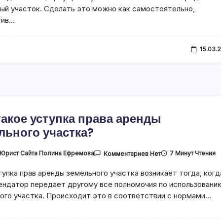
Какие
ый участок. Сделать это можно как самостоятельно,
Документы
У
тив…
Вас
Спросят
В
МФЦ
15.03.
такое уступка права аренды
льного участка?
К
Юрист Сайта Полина Ефремова
7 Минут Чтения
Комментариев
Нет
Записи
Что
упка прав аренды земельного участка возникает тогда, когд
Такое
Уступка
ендатор передает другому все полномочия по использовани
Права
Аренды
ого участка. Происходит это в соответствии с нормами…
Земельного
Участка?