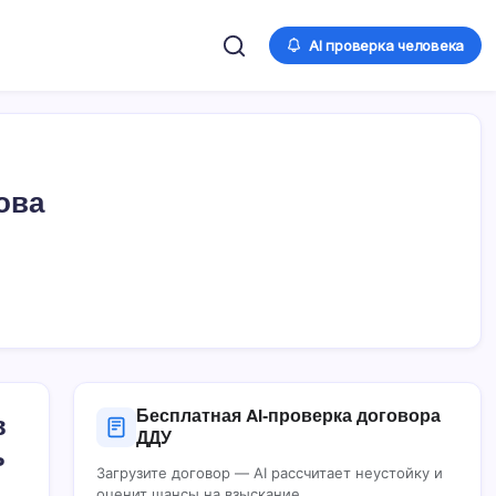
AI проверка человека
ова
Бесплатная AI‑проверка договора
в
ДДУ
ь
Загрузите договор — AI рассчитает неустойку и
оценит шансы на взыскание