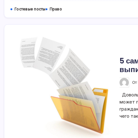
Гостевые посты
Право
5 са
выпи
От
Довольн
может п
граждан
чего та