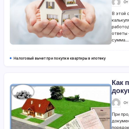
От
В этой 
калькул
работод
ответы 
сумма…
Налоговый вычет при покупке квартиры в ипотеку
Как 
доку
От
При про
докумен
порядок