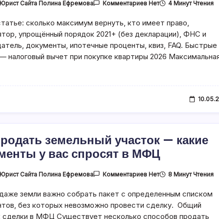
К
Юрист Сайта Полина Ефремова
4 Минут Чтения
Комментариев
Нет
Записи
Налоговый
статье: сколько максимум вернуть, кто имеет право,
Вычет
При
ятор, упрощённый порядок 2021+ (без декларации), ФНС и
Покупке
Квартиры
атель, документы, ипотечные проценты, квиз, FAQ. Быстрые
В
— налоговый вычет при покупке квартиры 2026 Максимальна
2026
Году:
Сколько
Вернуть
И
Как
Получить
10.05.
продать земельный участок — какие
менты у вас спросят в МФЦ
К
Юрист Сайта Полина Ефремова
8 Минут Чтения
Комментариев
Нет
Записи
Как
даже земли важно собрать пакет с определенным списком
Продать
Земельный
тов, без которых невозможно провести сделку. Общий
Участок
—
 сделки в МФЦ Существует несколько способов продать