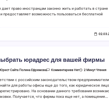
 дает право иностранцам законно жить и работать в стране
овить
 и предоставляет возможность пользоваться бесплатной
тво
02.03.
выбрать юрадрес для вашей фирмы
К
Юрист Сайта Полина Ефремова
2 Минут Чтения
Комментариев
Нет
Записи
Как
етствии с российским законодательством предпринимател
Выбрать
Юрадрес
найти для работы офисы еще до того, как юридическое лиц
Для
Вашей
арегистрировано. На основании данного требования возника
Фирмы
ковки. Получается, что фирмы пока еще нет, а помещение…