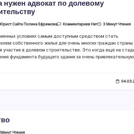
а нужен адвокат по долевому
ительству
К
Юрист Сайта Полина Ефремова
3 Минут Чтения
Комментариев
Нет
Записи
Когда
менных условиях самым доступным средством стать
Нужен
Адвокат
елем собственного жилья для очень многих граждан страны
По
Долевому
я участие в долевом строительстве. Это когда ещё на стад
Строительству
ния фундамента будущего здания за очень привлекательну
04.03.
тво
 Минут Чтения