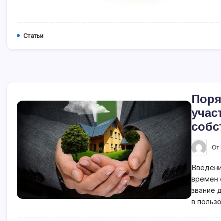
Статьи
Поря
учас
собс
От
Введени
времен 
звание 
в польз