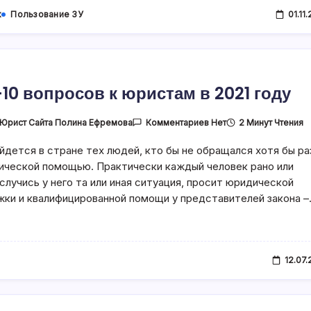
к
Пользование ЗУ
01.11
10 вопросов к юристам в 2021 году
К
Юрист Сайта Полина Ефремова
2 Минут Чтения
Комментариев
Нет
Записи
ТОП-10
йдется в стране тех людей, кто бы не обращался хотя бы ра
Вопросов
К
ической помощью. Практически каждый человек рано или
Юристам
В
 случись у него та или иная ситуация, просит юридической
2021
ки и квалифицированной помощи у представителей закона 
Году
12.07.