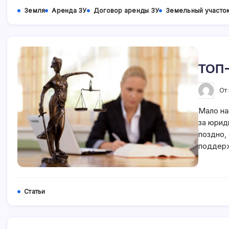
Земля
Аренда ЗУ
Договор аренды ЗУ
Земельный участо
ТОП-
От
Мало на
за юрид
поздно,
поддерж
Статьи