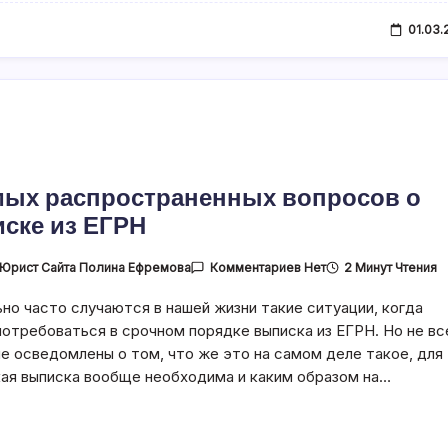
01.03.
мых распространенных вопросов о
ске из ЕГРН
К
Юрист Сайта Полина Ефремова
2 Минут Чтения
Комментариев
Нет
Записи
5
о часто случаются в нашей жизни такие ситуации, когда
Самых
Распространенных
отребоваться в срочном порядке выписка из ЕГРН. Но не вс
Вопросов
О
е осведомлены о том, что же это на самом деле такое, для
Выписке
кая выписка вообще необходима и каким образом на…
Из
ЕГРН