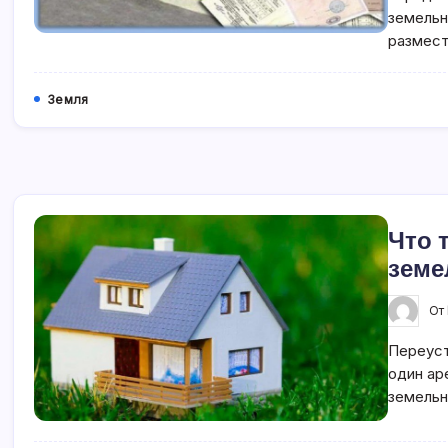
земельн
размес
Земля
Что 
земе
От
Переуст
один ар
земельн