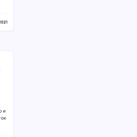
2021
й
ю и
ток