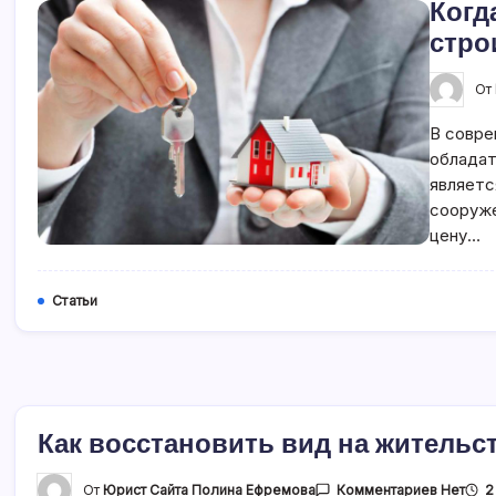
Когд
стро
От
В совре
обладат
являетс
сооруже
цену…
Статьи
Как восстановить вид на жительс
К
От
Юрист Сайта Полина Ефремова
2
Комментариев
Нет