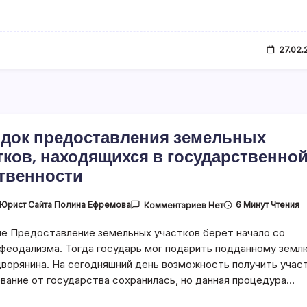
27.02.
док предоставления земельных
тков, находящихся в государственно
твенности
К
Юрист Сайта Полина Ефремова
6 Минут Чтения
Комментариев
Нет
Записи
Порядок
е Предоставление земельных участков берет начало со
Предоставления
Земельных
феодализма. Тогда государь мог подарить подданному земл
Участков,
Находящихся
дворянина. На сегодняшний день возможность получить учас
В
ование от государства сохранилась, но данная процедура…
Государственной
Собственности