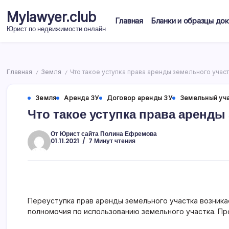
Перейти
Mylawyer.club
к
Главная
Бланки и образцы до
содержимому
Юрист по недвижимости онлайн
Главная
Земля
Что такое уступка права аренды земельного учас
/
/
Земля
Аренда ЗУ
Договор аренды ЗУ
Земельный уч
Что такое уступка права аренды
От
Юрист сайта Полина Ефремова
01.11.2021
7 Минут чтения
Переуступка прав аренды земельного участка возника
полномочия по использованию земельного участка. Пр