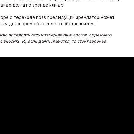
виде долга по аренде или др.
воре о переходе прав предыдущий арендатор может
вным договором об аренде с собственником.
но проверить отсутствие/наличие долгов у прежнего
 вносить. И, если долги имеются, то стоит заранее