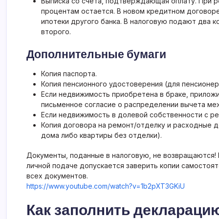
Выписка со счета, подтверждающая оплату. При р
процентам остается. В новом кредитном договоре
ипотеки другого банка. В налоговую подают два к
второго.
Дополнительные бумаги
Копия паспорта.
Копия пенсионного удостоверения (для пенсионер
Если недвижимость приобретена в браке, прилож
письменное согласие о распределении вычета ме
Если недвижимость в долевой собственности с ре
Копия договора на ремонт/отделку и расходные д
дома либо квартиры без отделки).
Документы, поданные в налоговую, не возвращаются! 
личной подаче допускается заверить копии самостояте
всех документов.
https://www.youtube.com/watch?v=1b2pXT3GKiU
Как заполнить деклараци