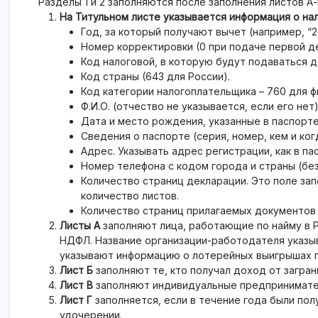
Разделы 1 и 2 заполняются после заполнения листов А-
На Титульном листе указывается информация о на
Год, за который получают вычет (например, “2
Номер корректировки (0 при подаче первой декл
Код налоговой, в которую будут подаваться д
Код страны (643 для России).
Код категории налогоплательщика – 760 для фи
Ф.И.О. (отчество не указывается, если его нет)
Дата и место рождения, указанные в паспорте
Сведения о паспорте (серия, номер, кем и ког
Адрес. Указывать адрес регистрации, как в па
Номер телефона с кодом города и страны (без
Количество страниц декларации. Это поле зап
количество листов.
Количество страниц прилагаемых документов (
Листы А
заполняют лица, работающие по найму в Р
НДФЛ. Название организации-работодателя указыв
указывают информацию о лотерейных выигрышах п
Лист Б
заполняют те, кто получал доход от загран
Лист В
заполняют индивидуальные предпринимател
Лист Г
заполняется, если в течение года были по
удочерении.