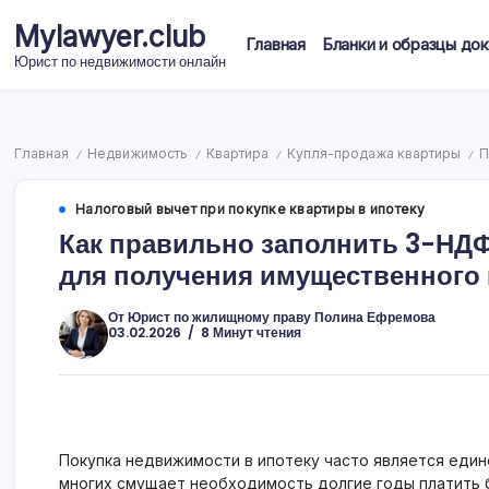
Перейти
Mylawyer.club
к
Главная
Бланки и образцы до
содержимому
Юрист по недвижимости онлайн
Главная
Недвижимость
Квартира
Купля-продажа квартиры
П
/
/
/
/
Налоговый вычет при покупке квартиры в ипотеку
Как правильно заполнить 3-НДФ
для получения имущественного
От
Юрист по жилищному праву Полина Ефремова
03.02.2026
8 Минут чтения
Покупка недвижимости в ипотеку часто является еди
многих смущает необходимость долгие годы платить 