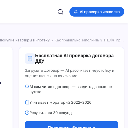
AI проверка человека
покупке квартиры в ипотеку
Как правильно заполнить 3-НДФЛ при покупке квартиры в ипотеку для получения имущественного вычета?
/
Бесплатная AI‑проверка договора
ДДУ
Загрузите договор — AI рассчитает неустойку и
оценит шансы на взыскание
3
AI сам читает договор — вводить данные не
нужно
Учитывает мораторий 2022–2026
Результат за 30 секунд
Проверить бесплатно