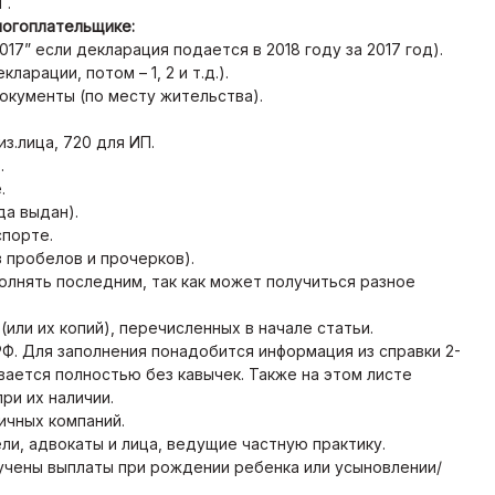
Г.
логоплательщике:
017” если декларация подается в 2018 году за 2017 год).
арации, потом – 1, 2 и т.д.).
окументы (по месту жительства).
з.лица, 720 для ИП.
.
.
да выдан).
спорте.
 пробелов и прочерков).
олнять последним, так как может получиться разное
или их копий), перечисленных в начале статьи.
Ф. Для заполнения понадобится информация из справки 2-
ается полностью без кавычек. Также на этом листе
ри их наличии.
ичных компаний.
и, адвокаты и лица, ведущие частную практику.
лучены выплаты при рождении ребенка или усыновлении/