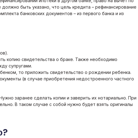
ефинансировании ипотеки в другом банке, право на вычет по
 должно быть указано, что цель кредита – рефинансирование
омплекта банковских документов – из первого банка и из
ов).
ить копию свидетельства о браке. Также необходимо
жду супругами.
бенком, то приложить свидетельство о рождении ребенка.
окументы (в случае приобретения недостроенного частного
Нужно заранее сделать копии и заверить их нотариально. При
льно. В таком случае с собой нужно будет взять оригиналы
ю?