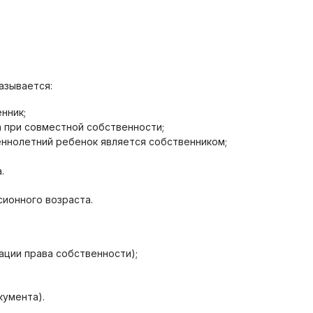
казывается:
нник;
 при совместной собственности;
ннолетний ребенок является собственником;
.
нсионного возраста.
ации права собственности);
кумента).