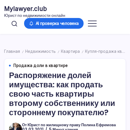
Перейти
Mylawyer.club
к
Юрист по недвижимости онлайн
содержимому
AI проверка человека
Главная
Недвижимость
Квартира
Купля-продажа квартиры
/
/
/
Продажа доли в квартире
Распоряжение долей
имущества: как продать
свою часть квартиры
второму собственнику или
стороннему покупателю?
От
Юрист по жилищному праву Полина Ефремова
03.03.2021
5 Минут чтения