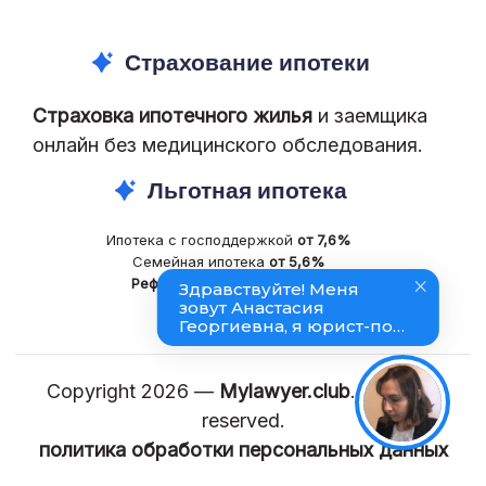
нотариальное удостоверение отдельных видов
сделок с долями в праве общей собственности.
Страхование ипотеки
Ответ: нет — к нотариусу идти не надо
Страховка ипотечного жилья
и заемщика
онлайн без медицинского обследования.
Ответить
Льготная ипотека
Ипотека с господдержкой
от 7,6%
Семейная ипотека
от 5,6%
Рефинансирование
ипотеки
Copyright 2026 —
Mylawyer.club
. All rights
reserved.
политика обработки персональных данных