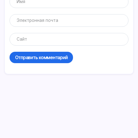
Ответить
Николай
20.11.2018 в 13:33
С 15-го года это нововведение, что теперь
любые сделки с недвижимостью, где речь идет
о долях необходимо нотариально удостоверять.
Был неприятно удивлен минувшим летом, но что
поделаешь… Нотариус берет пропорционально
кадастровой стоимости, объекта, у нас это
была ½ «двушки», сделка обошлась примерно в
10 тысяч. Это в регионе.
Ответить
Пелагея
07.12.2018 в 10:56