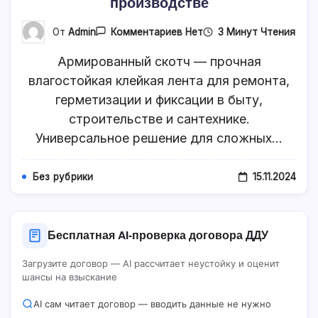
производстве
К
3 Минут Чтения
От
Admin
Комментариев
Нет
Записи
Какие
Армированный скотч — прочная
Задачи
Помогает
влагостойкая клейкая лента для ремонта,
Решить
герметизации и фиксации в быту,
Скотч
Армированный
строительстве и сантехнике.
В
Быту
Универсальное решение для сложных…
И
На
Производстве
15.11.2024
Без рубрики
Бесплатная AI‑проверка договора ДДУ
Загрузите договор — AI рассчитает неустойку и оценит
шансы на взыскание
AI сам читает договор — вводить данные не нужно