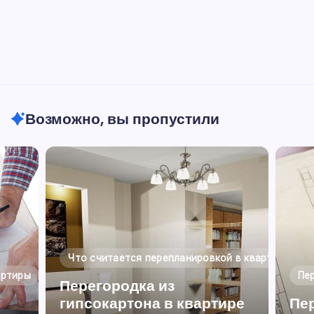
Возможно, вы пропустили
Что считается перепланировкой в квартире
артиры
Пе
Перегородка из
гипсокартона в квартире
Пе