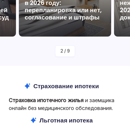
в 2026 году:
не
дей
перепланировка или нет,
202
суд
согласование и штрафы
до
аву
От
Юрист По Жилищному Праву
Полина Ефремова
2
/
9
Страхование ипотеки
Страховка ипотечного жилья
и заемщика
онлайн без медицинского обследования.
Льготная ипотека