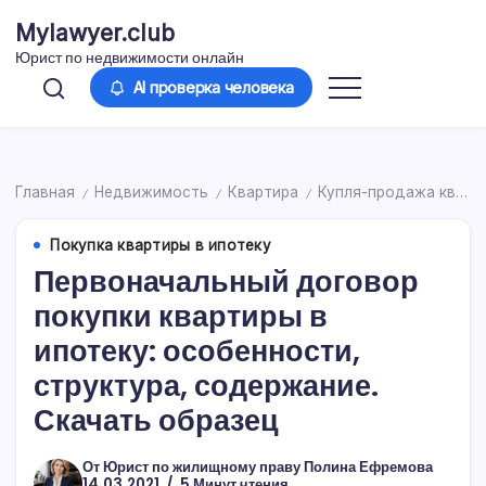
Перейти
Mylawyer.club
к
Юрист по недвижимости онлайн
содержимому
AI проверка человека
Главная
Недвижимость
Квартира
Купля-продажа квартиры
/
/
/
Покупка квартиры в ипотеку
Первоначальный договор
покупки квартиры в
ипотеку: особенности,
структура, содержание.
Скачать образец
От
Юрист по жилищному праву Полина Ефремова
14.03.2021
5 Минут чтения