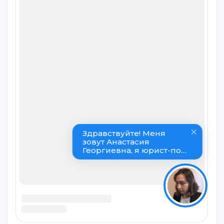
Уже
1 247
проверок договоров
Калькулятор досрочного погашения
кредита 2026 — аннуитетный и
дифференцированный с графиком
Рассчитываем налоговый вычет при
покупке квартиры, онлайн-калькулятор
Калькулятор расчета налога НДФЛ с
продажи квартиры для физлиц