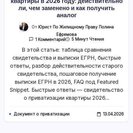
квартиры в 2026 году: действительно
ли, чем заменено и как получить
аналог
От
Юрист По Жилищному Праву Полина
Ефремова
К
5 Минут Чтения
1 Комментарий
Записи
Свидетельство
В этой статье: таблица сравнения
О
свидетельства и выписки ЕГРН, быстрые
Приватизации
Квартиры
ответы, разбор действительности старого
В
2026
свидетельства, пошаговое получение
Году:
выписки ЕГРН в 2026, FAQ под Featured
Действительно
Ли,
Snippet. Быстрые ответы — свидетельство
Чем
Заменено
о приватизации квартиры 2026…
И
Как
Получить
13.04.2026
Документ о приватизации
Аналог