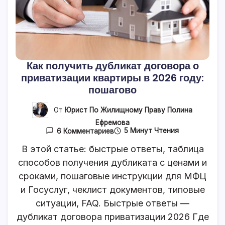
Как получить дубликат договора о
приватизации квартиры в 2026 году:
пошагово
От
Юрист По Жилищному Праву Полина
Ефремова
К
5 Минут Чтения
6 Комментариев
Записи
Как
В этой статье: быстрые ответы, таблица
Получить
способов получения дубликата с ценами и
Дубликат
Договора
сроками, пошаговые инструкции для МФЦ
О
Приватизации
и Госуслуг, чеклист документов, типовые
Квартиры
ситуации, FAQ. Быстрые ответы —
В
2026
дубликат договора приватизации 2026 Где
Году: