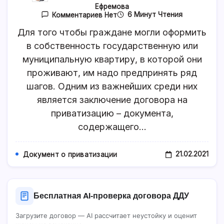
Ефремова
К
6 Минут Чтения
Комментариев
Нет
Записи
Что
Для того чтобы граждане могли оформить
Необходимо
в собственность государственную или
Знать
О
муниципальную квартиру, в которой они
Договоре
Приватизации
проживают, им надо предпринять ряд
Квартиры?
шагов. Одним из важнейших среди них
Особенности
Заключения
является заключение договора на
И
Регистрации
приватизацию – документа,
содержащего…
21.02.2021
Документ о приватизации
Бесплатная AI‑проверка договора ДДУ
Загрузите договор — AI рассчитает неустойку и оценит