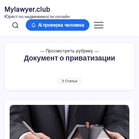
Перейти
Mylawyer.club
к
Юрист по недвижимости онлайн
содержимому
AI проверка человека
Просмотреть рубрику
Документ о приватизации
3 Статьи