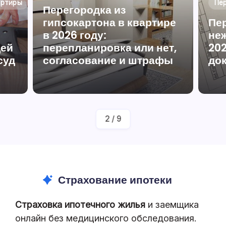
артиры
Пе
Перегородка из
гипсокартона в квартире
Пе
в 2026 году:
не
дей
перепланировка или нет,
202
суд
согласование и штрафы
до
аву
От
Юрист По Жилищному Праву
Полина Ефремова
2
/
9
Страхование ипотеки
Страховка ипотечного жилья
и заемщика
онлайн без медицинского обследования.